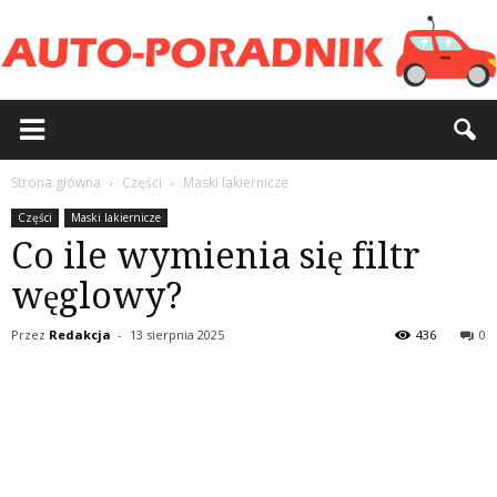
Strona główna
Części
Maski lakiernicze
Części
Maski lakiernicze
Co ile wymienia się filtr
węglowy?
Przez
Redakcja
-
13 sierpnia 2025
436
0