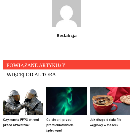
Redakcja
POWIĄZANE ARTYKUŁY
WIĘCEJ OD AUTORA
Czy maska FFP3 chroni
Co chroni przed
Jak długo działa filtr
przed azbestem?
promieniowaniem
węglowy w masce?
jądrowym?