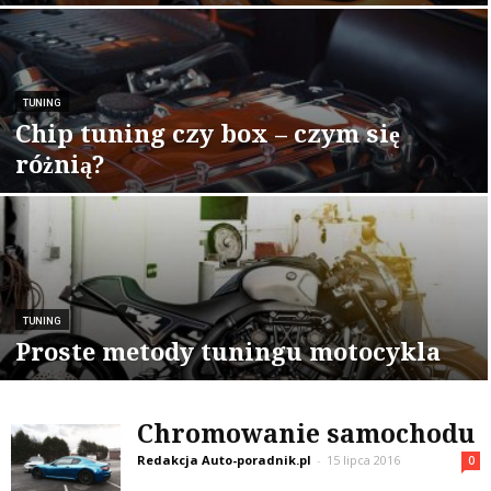
TUNING
Chip tuning czy box – czym się
różnią?
TUNING
Proste metody tuningu motocykla
Chromowanie samochodu
Redakcja Auto-poradnik.pl
-
15 lipca 2016
0