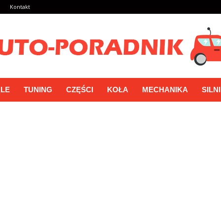
a
Kontakt
LE
TUNING
CZĘŚCI
KOŁA
MECHANIKA
SILN