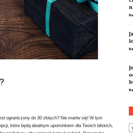
C
n
Re
J
l
Re
J
o
?
b
Re
est ograniczony do 30 złotych? Nie martw się! W tym
Ka
opcji, które będą idealnym upominkiem dla Twoich bliskich,