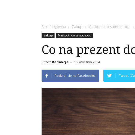
Strona główna
Zakup
Maskotki do samochodu
Zakup
Maskotki do samochodu
Co na prezent do
Przez
Redakcja
-
15 kwietnia 2024
Podziel się na Facebooku
Tweet (Ćw