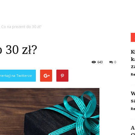
Co na prezent do 30 zł?
 30 zł?
K
k
643
0
z
Re
ierkaj) na Twitterze
W
s
Re
A