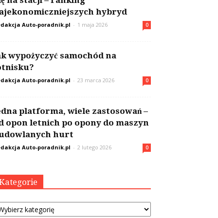
ię na stacji – ranking
ajekonomiczniejszych hybryd
dakcja Auto-poradnik.pl
-
1 maja 2026
0
ak wypożyczyć samochód na
otnisku?
dakcja Auto-poradnik.pl
-
23 marca 2026
0
edna platforma, wiele zastosowań –
d opon letnich po opony do maszyn
udowlanych hurt
dakcja Auto-poradnik.pl
-
2 lutego 2026
0
Kategorie
tegorie