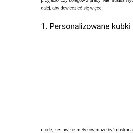
przyjaciół czy kolegów z pracy. Nie musisz wy
dalej, aby dowiedzieć się więcej!
1. Personalizowane kubki
urodę, zestaw kosmetyków może być doskona