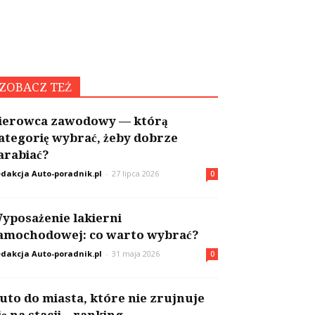
ZOBACZ TEŻ
ierowca zawodowy — którą
ategorię wybrać, żeby dobrze
arabiać?
dakcja Auto-poradnik.pl
-
27 lipca 2026
0
yposażenie lakierni
amochodowej: co warto wybrać?
dakcja Auto-poradnik.pl
-
31 maja 2026
0
uto do miasta, które nie zrujnuje