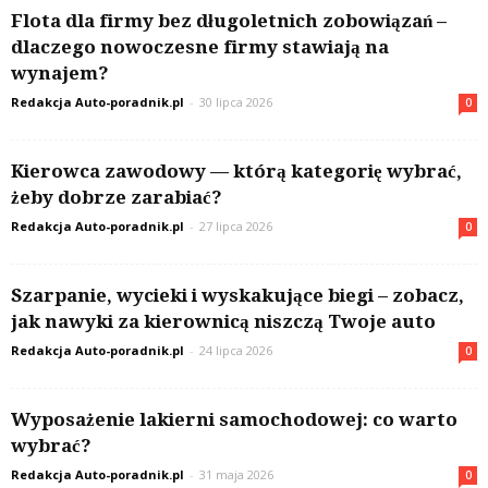
Flota dla firmy bez długoletnich zobowiązań –
dlaczego nowoczesne firmy stawiają na
wynajem?
Redakcja Auto-poradnik.pl
-
30 lipca 2026
0
Kierowca zawodowy — którą kategorię wybrać,
żeby dobrze zarabiać?
Redakcja Auto-poradnik.pl
-
27 lipca 2026
0
Szarpanie, wycieki i wyskakujące biegi – zobacz,
jak nawyki za kierownicą niszczą Twoje auto
Redakcja Auto-poradnik.pl
-
24 lipca 2026
0
Wyposażenie lakierni samochodowej: co warto
wybrać?
Redakcja Auto-poradnik.pl
-
31 maja 2026
0