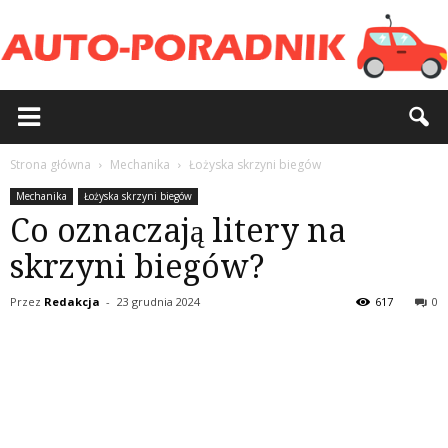
Strona główna
Mechanika
Łożyska skrzyni biegów
Mechanika
Łożyska skrzyni biegów
Co oznaczają litery na
skrzyni biegów?
Przez
Redakcja
-
23 grudnia 2024
617
0