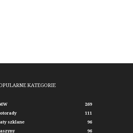
OPULARNE KATEGORIE
MW
269
otorady
111
aty szklane
96
aszyny
96