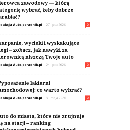
ierowca zawodowy — którą
ategorię wybrać, żeby dobrze
arabiać?
dakcja Auto-poradnik.pl
-
27 lipca 2026
0
zarpanie, wycieki i wyskakujące
iegi – zobacz, jak nawyki za
ierownicą niszczą Twoje auto
dakcja Auto-poradnik.pl
-
24 lipca 2026
0
yposażenie lakierni
amochodowej: co warto wybrać?
dakcja Auto-poradnik.pl
-
31 maja 2026
0
uto do miasta, które nie zrujnuje
ię na stacji – ranking