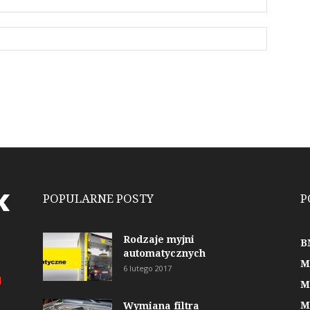
POPULARNE POSTY
P
Rodzaje myjni
B
automatycznych
M
6 lutego 2017
l
M
M
Wymiana filtra