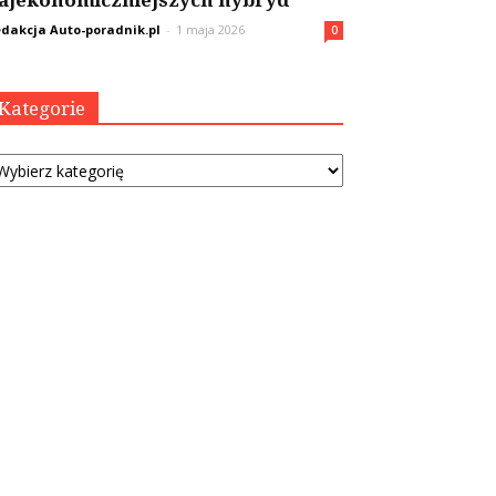
ajekonomiczniejszych hybryd
dakcja Auto-poradnik.pl
-
1 maja 2026
0
Kategorie
tegorie