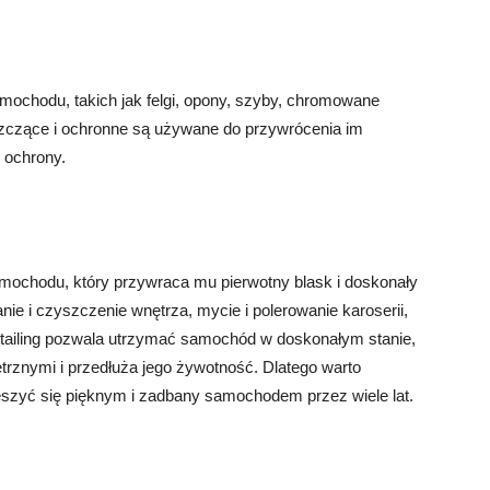
samochodu, takich jak felgi, opony, szyby, chromowane
zyszczące i ochronne są używane do przywrócenia im
 ochrony.
amochodu, który przywraca mu pierwotny blask i doskonały
anie i czyszczenie wnętrza, mycie i polerowanie karoserii,
Detailing pozwala utrzymać samochód w doskonałym stanie,
rznymi i przedłuża jego żywotność. Dlatego warto
ieszyć się pięknym i zadbany samochodem przez wiele lat.