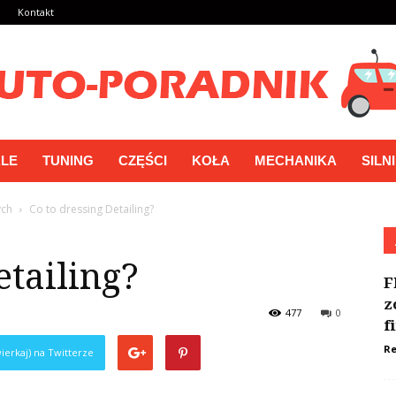
a
Kontakt
LE
TUNING
CZĘŚCI
KOŁA
MECHANIKA
SILN
ych
Co to dressing Detailing?
etailing?
F
z
477
0
f
Re
ierkaj) na Twitterze