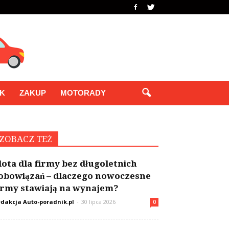
IK
ZAKUP
MOTORADY
ZOBACZ TEŻ
lota dla firmy bez długoletnich
obowiązań – dlaczego nowoczesne
irmy stawiają na wynajem?
dakcja Auto-poradnik.pl
-
30 lipca 2026
0