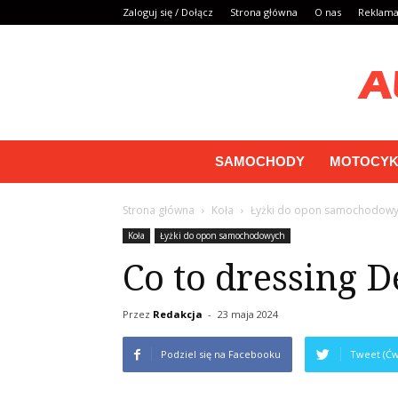
Zaloguj się / Dołącz
Strona główna
O nas
Reklam
SAMOCHODY
MOTOCYK
Strona główna
Koła
Łyżki do opon samochodow
Koła
Łyżki do opon samochodowych
Co to dressing D
Przez
Redakcja
-
23 maja 2024
Podziel się na Facebooku
Tweet (Ćw