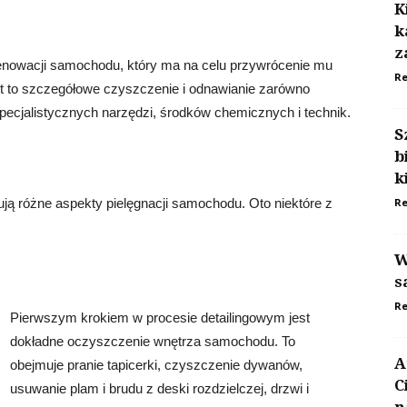
K
k
z
 renowacji samochodu, który ma na celu przywrócenie mu
Re
st to szczegółowe czyszczenie i odnawianie zarówno
specjalistycznych narzędzi, środków chemicznych i technik.
S
b
k
mują różne aspekty pielęgnacji samochodu. Oto niektóre z
Re
W
a
s
Re
Pierwszym krokiem w procesie detailingowym jest
dokładne oczyszczenie wnętrza samochodu. To
A
obejmuje pranie tapicerki, czyszczenie dywanów,
C
usuwanie plam i brudu z deski rozdzielczej, drzwi i