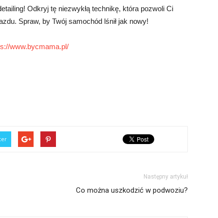
ailing! Odkryj tę niezwykłą technikę, która pozwoli Ci
azdu. Spraw, by Twój samochód lśnił jak nowy!
ps://www.bycmama.pl/
ter
Następny artykuł
Co można uszkodzić w podwoziu?