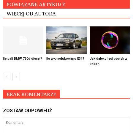
POWIĄZANE ARTYKUŁY
WIĘCEJ OD AUTORA
Ile pali BMW 730d diesel?
Ile wyprodukowano E31?
Jak daleko leci pocisk z
kbks?
BRAK KOMENTARZY
ZOSTAW ODPOWIEDŹ