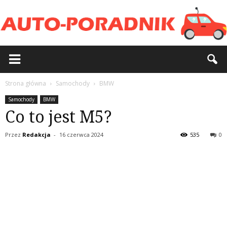
Strona główna
Samochody
BMW
Samochody
BMW
Co to jest M5?
Przez
Redakcja
-
16 czerwca 2024
535
0