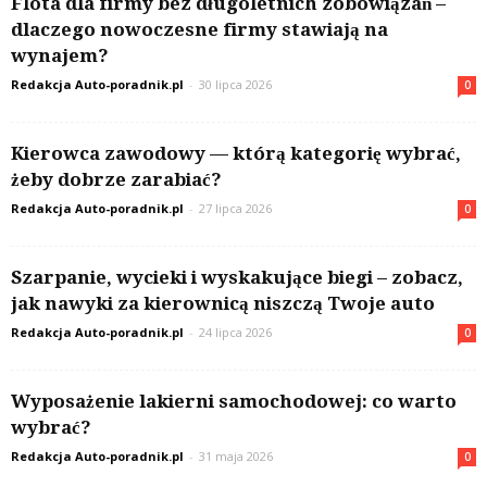
Flota dla firmy bez długoletnich zobowiązań –
dlaczego nowoczesne firmy stawiają na
wynajem?
Redakcja Auto-poradnik.pl
-
30 lipca 2026
0
Kierowca zawodowy — którą kategorię wybrać,
żeby dobrze zarabiać?
Redakcja Auto-poradnik.pl
-
27 lipca 2026
0
Szarpanie, wycieki i wyskakujące biegi – zobacz,
jak nawyki za kierownicą niszczą Twoje auto
Redakcja Auto-poradnik.pl
-
24 lipca 2026
0
Wyposażenie lakierni samochodowej: co warto
wybrać?
Redakcja Auto-poradnik.pl
-
31 maja 2026
0