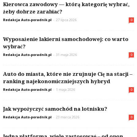
Kierowca zawodowy — którą kategorię wybrać,
żeby dobrze zarabiać?
Redakcja Auto-poradnik.pl
-
27 lipca 2026
0
Wyposażenie lakierni samochodowej: co warto
wybrać?
Redakcja Auto-poradnik.pl
-
31 maja 2026
0
Auto do miasta, które nie zrujnuje Cię na stacji –
ranking najekonomiczniejszych hybryd
Redakcja Auto-poradnik.pl
-
1 maja 2026
0
Jak wypożyczyć samochód na lotnisku?
Redakcja Auto-poradnik.pl
-
23 marca 2026
0
Jedna platforma, wiele zastosowań – od opon