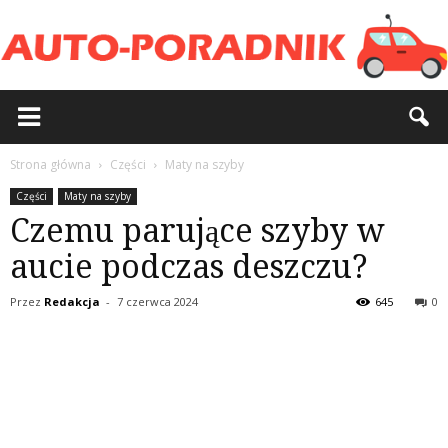
Strona główna
Części
Maty na szyby
Części
Maty na szyby
Czemu parujące szyby w
aucie podczas deszczu?
Przez
Redakcja
-
7 czerwca 2024
645
0