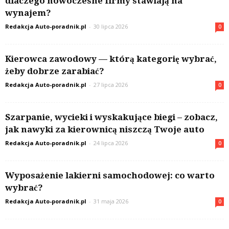
dlaczego nowoczesne firmy stawiają na
wynajem?
Redakcja Auto-poradnik.pl
-
30 lipca 2026
0
Kierowca zawodowy — którą kategorię wybrać,
żeby dobrze zarabiać?
Redakcja Auto-poradnik.pl
-
27 lipca 2026
0
Szarpanie, wycieki i wyskakujące biegi – zobacz,
jak nawyki za kierownicą niszczą Twoje auto
Redakcja Auto-poradnik.pl
-
24 lipca 2026
0
Wyposażenie lakierni samochodowej: co warto
wybrać?
Redakcja Auto-poradnik.pl
-
31 maja 2026
0