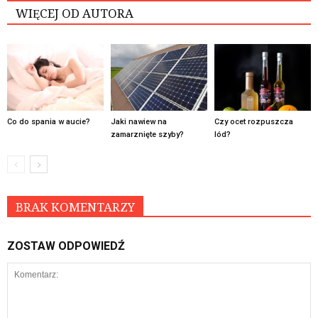
WIĘCEJ OD AUTORA
Co do spania w aucie?
Jaki nawiew na
Czy ocet rozpuszcza
zamarznięte szyby?
lód?
BRAK KOMENTARZY
ZOSTAW ODPOWIEDŹ