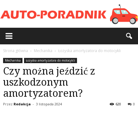
Strona główna
Mechanika
Łożyska amortyzatora do motocykli
Mechanika
Łożyska amortyzatora do motocykli
Czy można jeździć z
uszkodzonym
amortyzatorem?
Przez
Redakcja
-
3 listopada 2024
620
0