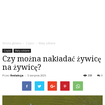
Strona główna
Części
Maty szklane
Części
Maty szklane
Czy można nakładać żywicę
na żywicę?
Przez
Redakcja
-
5 sierpnia 2025
359
0