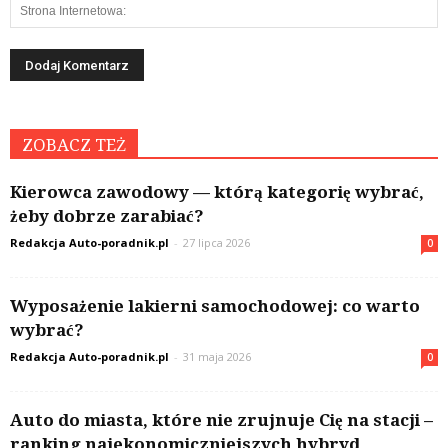
ZOBACZ TEŻ
Kierowca zawodowy — którą kategorię wybrać,
żeby dobrze zarabiać?
Redakcja Auto-poradnik.pl
-
27 lipca 2026
0
Wyposażenie lakierni samochodowej: co warto
wybrać?
Redakcja Auto-poradnik.pl
-
31 maja 2026
0
Auto do miasta, które nie zrujnuje Cię na stacji –
ranking najekonomiczniejszych hybryd