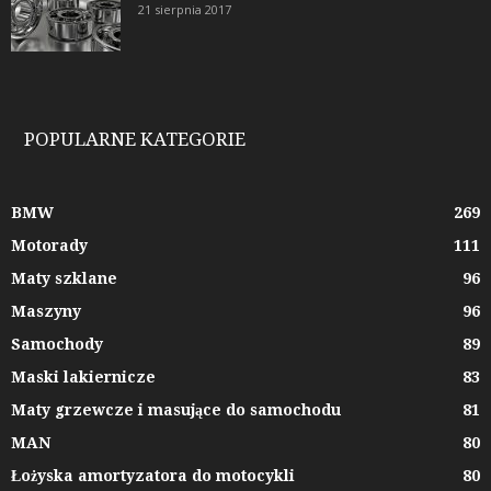
21 sierpnia 2017
POPULARNE KATEGORIE
BMW
269
Motorady
111
Maty szklane
96
Maszyny
96
Samochody
89
Maski lakiernicze
83
Maty grzewcze i masujące do samochodu
81
MAN
80
Łożyska amortyzatora do motocykli
80