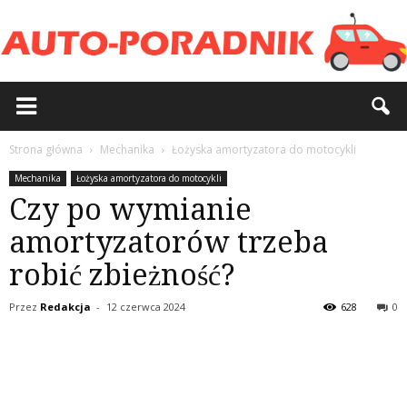
Strona główna
Mechanika
Łożyska amortyzatora do motocykli
Mechanika
Łożyska amortyzatora do motocykli
Czy po wymianie
amortyzatorów trzeba
robić zbieżność?
Przez
Redakcja
-
12 czerwca 2024
628
0