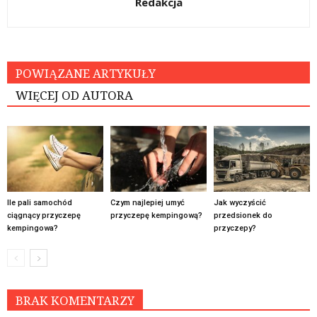
Redakcja
POWIĄZANE ARTYKUŁY
WIĘCEJ OD AUTORA
Ile pali samochód
Czym najlepiej umyć
Jak wyczyścić
ciągnący przyczepę
przyczepę kempingową?
przedsionek do
kempingowa?
przyczepy?
BRAK KOMENTARZY