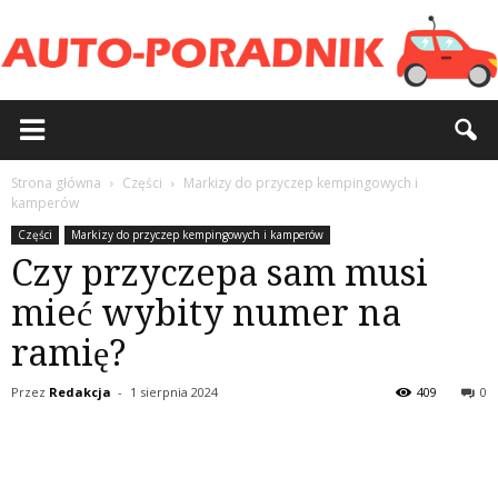
Strona główna
Części
Markizy do przyczep kempingowych i
kamperów
Części
Markizy do przyczep kempingowych i kamperów
Czy przyczepa sam musi
mieć wybity numer na
ramię?
Przez
Redakcja
-
1 sierpnia 2024
409
0