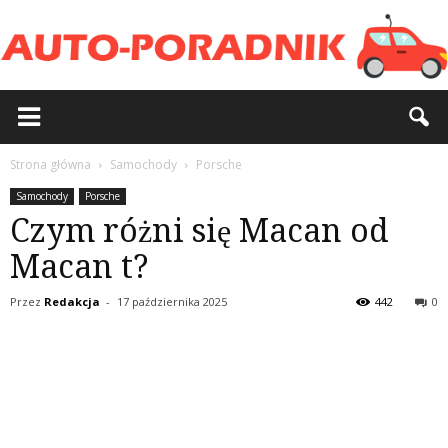
Strona główna
Samochody
Porsche
Samochody
Porsche
Czym różni się Macan od
Macan t?
Przez
Redakcja
-
17 października 2025
442
0