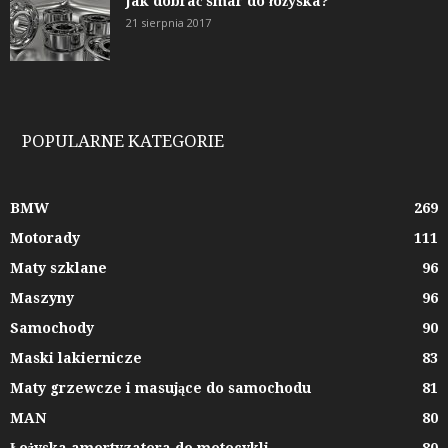
Jak dobrać smar do łożyska?
21 sierpnia 2017
POPULARNE KATEGORIE
BMW
269
Motorady
111
Maty szklane
96
Maszyny
96
Samochody
90
Maski lakiernicze
83
Maty grzewcze i masujące do samochodu
81
MAN
80