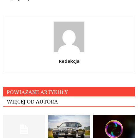
Redakcja
POWIĄZANE ARTYKUŁY
WIĘCEJ OD AUTORA