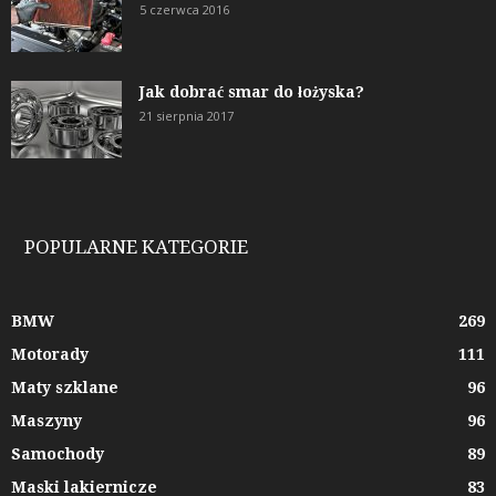
5 czerwca 2016
Jak dobrać smar do łożyska?
21 sierpnia 2017
POPULARNE KATEGORIE
BMW
269
Motorady
111
Maty szklane
96
Maszyny
96
Samochody
89
Maski lakiernicze
83