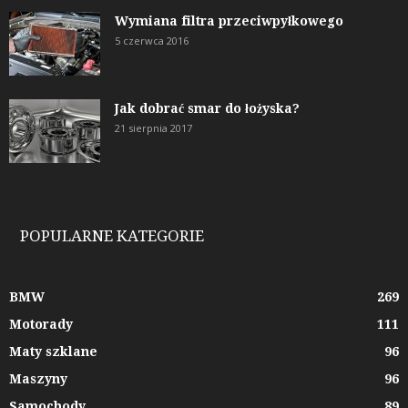
Wymiana filtra przeciwpyłkowego
5 czerwca 2016
Jak dobrać smar do łożyska?
21 sierpnia 2017
POPULARNE KATEGORIE
BMW
269
Motorady
111
Maty szklane
96
Maszyny
96
Samochody
89