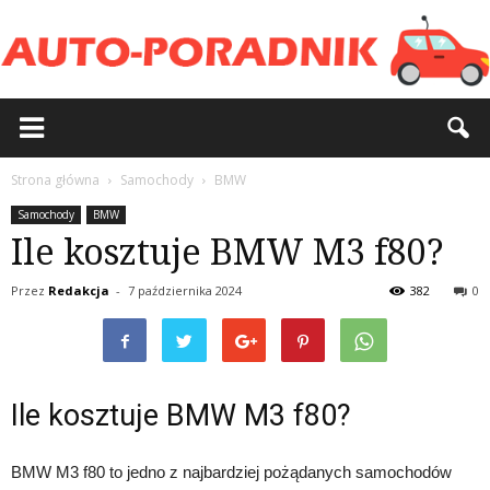
Strona główna
Samochody
BMW
Samochody
BMW
Ile kosztuje BMW M3 f80?
Przez
Redakcja
-
7 października 2024
382
0
Ile kosztuje BMW M3 f80?
BMW M3 f80 to jedno z najbardziej pożądanych samochodów