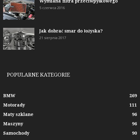
Wymiana filtra przeciwpyłkowego
5 czerwca 2016
Jak dobrać smar do łożyska?
21 sierpnia 2017
POPULARNE KATEGORIE
BMW
269
Motorady
111
Maty szklane
96
Maszyny
96
Samochody
90