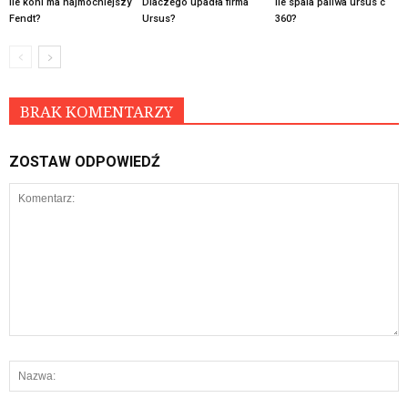
Ile koni ma najmocniejszy
Dlaczego upadła firma
Ile spala paliwa ursus c
Fendt?
Ursus?
360?
BRAK KOMENTARZY
ZOSTAW ODPOWIEDŹ