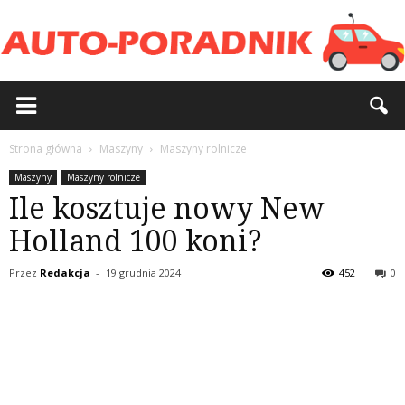
Strona główna
Maszyny
Maszyny rolnicze
Maszyny
Maszyny rolnicze
Ile kosztuje nowy New
Holland 100 koni?
Przez
Redakcja
-
19 grudnia 2024
452
0