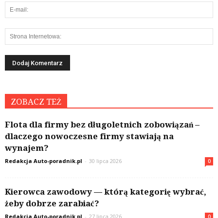
ZOBACZ TEŻ
Flota dla firmy bez długoletnich zobowiązań –
dlaczego nowoczesne firmy stawiają na
wynajem?
Redakcja Auto-poradnik.pl
-
30 lipca 2026
0
Kierowca zawodowy — którą kategorię wybrać,
żeby dobrze zarabiać?
Redakcja Auto-poradnik.pl
-
27 lipca 2026
0