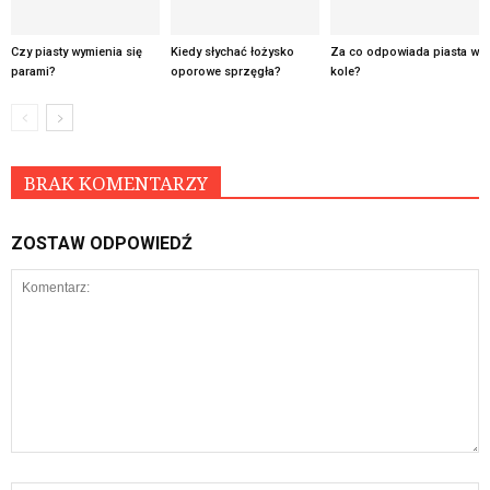
Czy piasty wymienia się
Kiedy słychać łożysko
Za co odpowiada piasta w
parami?
oporowe sprzęgła?
kole?
BRAK KOMENTARZY
ZOSTAW ODPOWIEDŹ