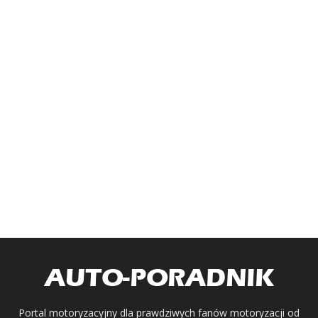
Portal motoryzacyjny dla prawdziwych fanów motoryzacji od