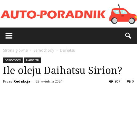
Strona główna
Samochody
Daihatsu
Samochody
Daihatsu
Ile oleju Daihatsu Sirion?
Przez
Redakcja
-
28 kwietnia 2024
907
0