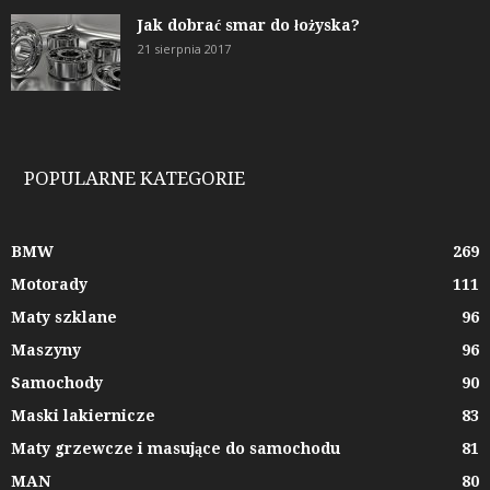
Jak dobrać smar do łożyska?
21 sierpnia 2017
POPULARNE KATEGORIE
BMW
269
Motorady
111
Maty szklane
96
Maszyny
96
Samochody
90
Maski lakiernicze
83
Maty grzewcze i masujące do samochodu
81
MAN
80