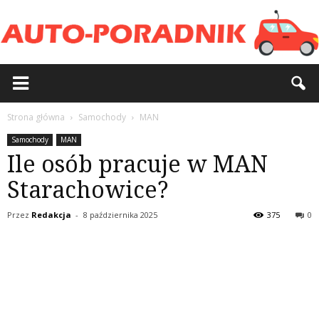
Strona główna
Samochody
MAN
Samochody
MAN
Ile osób pracuje w MAN
Starachowice?
Przez
Redakcja
-
8 października 2025
375
0