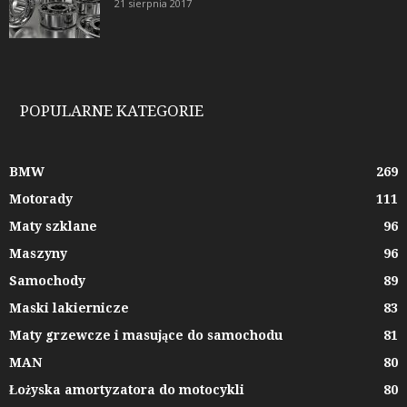
21 sierpnia 2017
POPULARNE KATEGORIE
BMW
269
Motorady
111
Maty szklane
96
Maszyny
96
Samochody
89
Maski lakiernicze
83
Maty grzewcze i masujące do samochodu
81
MAN
80
Łożyska amortyzatora do motocykli
80