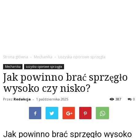
Strona główna
Mechanika
Łożyska oporowe sprzęgła
Mechanika
Łożyska oporowe sprzęgła
Jak powinno brać sprzęgło
wysoko czy nisko?
Przez
Redakcja
-
1 października 2025
387
0
Jak powinno brać sprzęgło wysoko