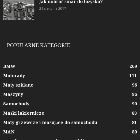
Jak dobrać smar do łożyska?
21 sierpnia 2017
POPULARNE KATEGORIE
BMW
269
Motorady
111
Maty szklane
96
Maszyny
96
Samochody
90
Maski lakiernicze
83
Maty grzewcze i masujące do samochodu
81
MAN
80