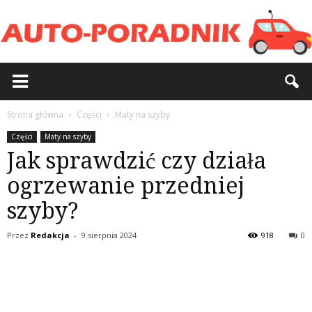
Strona główna
Części
Maty na szyby
Części
Maty na szyby
Jak sprawdzić czy działa
ogrzewanie przedniej
szyby?
Przez
Redakcja
-
9 sierpnia 2024
918
0