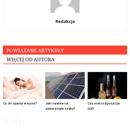
Redakcja
POWIĄZANE ARTYKUŁY
WIĘCEJ OD AUTORA
Co do spania w aucie?
Jaki nawiew na
Czy ocet rozpuszcza
zamarznięte szyby?
lód?