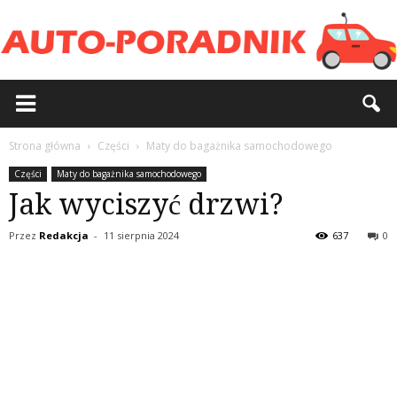
Strona główna
Części
Maty do bagażnika samochodowego
Części
Maty do bagażnika samochodowego
Jak wyciszyć drzwi?
Przez
Redakcja
-
11 sierpnia 2024
637
0