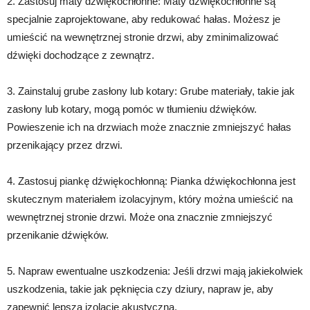
2. Zastosuj maty dźwiękochłonne: Maty dźwiękochłonne są
specjalnie zaprojektowane, aby redukować hałas. Możesz je
umieścić na wewnętrznej stronie drzwi, aby zminimalizować
dźwięki dochodzące z zewnątrz.
3. Zainstaluj grube zasłony lub kotary: Grube materiały, takie jak
zasłony lub kotary, mogą pomóc w tłumieniu dźwięków.
Powieszenie ich na drzwiach może znacznie zmniejszyć hałas
przenikający przez drzwi.
4. Zastosuj piankę dźwiękochłonną: Pianka dźwiękochłonna jest
skutecznym materiałem izolacyjnym, który można umieścić na
wewnętrznej stronie drzwi. Może ona znacznie zmniejszyć
przenikanie dźwięków.
5. Napraw ewentualne uszkodzenia: Jeśli drzwi mają jakiekolwiek
uszkodzenia, takie jak pęknięcia czy dziury, napraw je, aby
zapewnić lepszą izolację akustyczną.