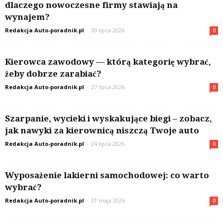
dlaczego nowoczesne firmy stawiają na
wynajem?
Redakcja Auto-poradnik.pl
-
30 lipca 2026
0
Kierowca zawodowy — którą kategorię wybrać,
żeby dobrze zarabiać?
Redakcja Auto-poradnik.pl
-
27 lipca 2026
0
Szarpanie, wycieki i wyskakujące biegi – zobacz,
jak nawyki za kierownicą niszczą Twoje auto
Redakcja Auto-poradnik.pl
-
24 lipca 2026
0
Wyposażenie lakierni samochodowej: co warto
wybrać?
Redakcja Auto-poradnik.pl
-
31 maja 2026
0