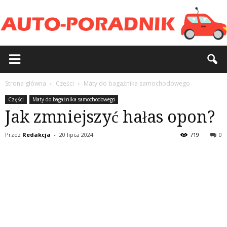
Strona główna
Części
Maty do bagażnika samochodowego
Części
Maty do bagażnika samochodowego
Jak zmniejszyć hałas opon?
Przez
Redakcja
-
20 lipca 2024
719
0