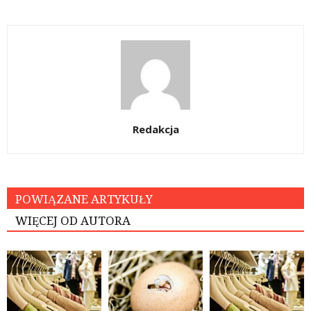
Redakcja
POWIĄZANE ARTYKUŁY
WIĘCEJ OD AUTORA