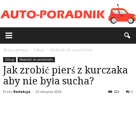
Strona główna
Zakup
Maskotki do samochodu
Zakup
Maskotki do samochodu
Jak zrobić pierś z kurczaka
aby nie była sucha?
Przez
Redakcja
-
25 sierpnia 2024
523
0