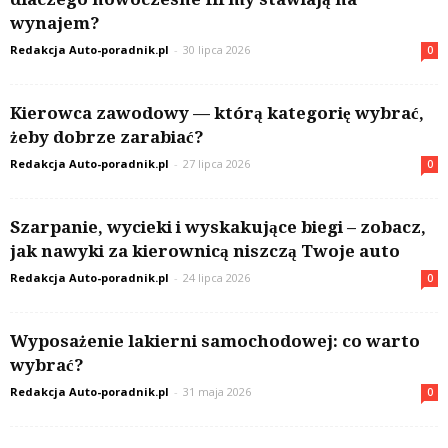
wynajem?
Redakcja Auto-poradnik.pl
-
30 lipca 2026
0
Kierowca zawodowy — którą kategorię wybrać,
żeby dobrze zarabiać?
Redakcja Auto-poradnik.pl
-
27 lipca 2026
0
Szarpanie, wycieki i wyskakujące biegi – zobacz,
jak nawyki za kierownicą niszczą Twoje auto
Redakcja Auto-poradnik.pl
-
24 lipca 2026
0
Wyposażenie lakierni samochodowej: co warto
wybrać?
Redakcja Auto-poradnik.pl
-
31 maja 2026
0