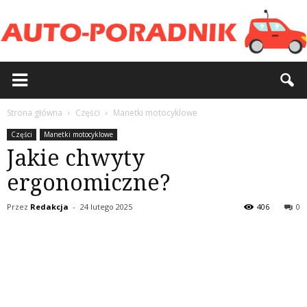
Strona główna
Części
Manetki motocyklowe
Części
Manetki motocyklowe
Jakie chwyty
ergonomiczne?
Przez
Redakcja
-
24 lutego 2025
406
0