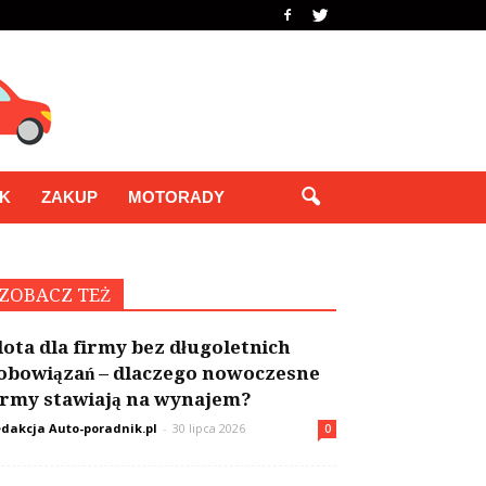
IK
ZAKUP
MOTORADY
ZOBACZ TEŻ
lota dla firmy bez długoletnich
obowiązań – dlaczego nowoczesne
irmy stawiają na wynajem?
dakcja Auto-poradnik.pl
-
30 lipca 2026
0