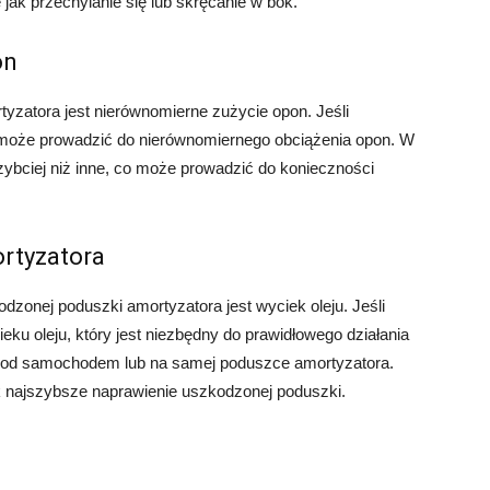
ak przechylanie się lub skręcanie w bok.
on
zatora jest nierównomierne zużycie opon. Jeśli
 może prowadzić do nierównomiernego obciążenia opon. W
zybciej niż inne, co może prowadzić do konieczności
ortyzatora
dzonej poduszki amortyzatora jest wyciek oleju. Jeśli
ku oleju, który jest niezbędny do prawidłowego działania
pod samochodem lub na samej poduszce amortyzatora.
ak najszybsze naprawienie uszkodzonej poduszki.