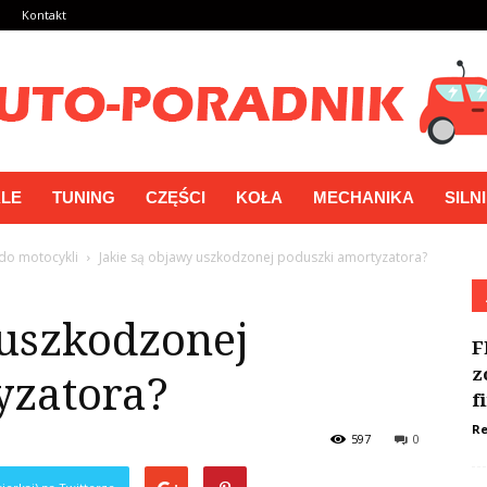
a
Kontakt
LE
TUNING
CZĘŚCI
KOŁA
MECHANIKA
SILN
do motocykli
Jakie są objawy uszkodzonej poduszki amortyzatora?
 uszkodzonej
F
z
yzatora?
f
Re
597
0