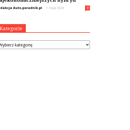
ajekonomiczniejszych hybryd
dakcja Auto-poradnik.pl
-
1 maja 2026
0
Kategorie
tegorie