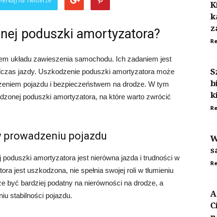
ierkaj) na Twitterze
K
k
z
nej poduszki amortyzatora?
Re
em układu zawieszenia samochodu. Ich zadaniem jest
S
podczas jazdy. Uszkodzenie poduszki amortyzatora może
b
eniem pojazdu i bezpieczeństwem na drodze. W tym
k
zonej poduszki amortyzatora, na które warto zwrócić
Re
 w prowadzeniu pojazdu
W
s
oduszki amortyzatora jest nierówna jazda i trudności w
Re
ra jest uszkodzona, nie spełnia swojej roli w tłumieniu
 być bardziej podatny na nierówności na drodze, a
A
u stabilności pojazdu.
C