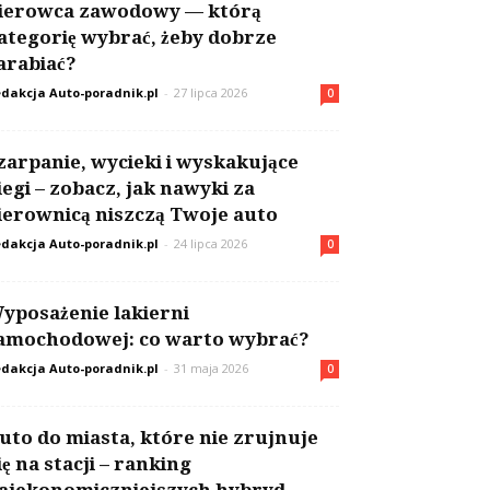
ierowca zawodowy — którą
ategorię wybrać, żeby dobrze
arabiać?
dakcja Auto-poradnik.pl
-
27 lipca 2026
0
zarpanie, wycieki i wyskakujące
iegi – zobacz, jak nawyki za
ierownicą niszczą Twoje auto
dakcja Auto-poradnik.pl
-
24 lipca 2026
0
yposażenie lakierni
amochodowej: co warto wybrać?
dakcja Auto-poradnik.pl
-
31 maja 2026
0
uto do miasta, które nie zrujnuje
ię na stacji – ranking