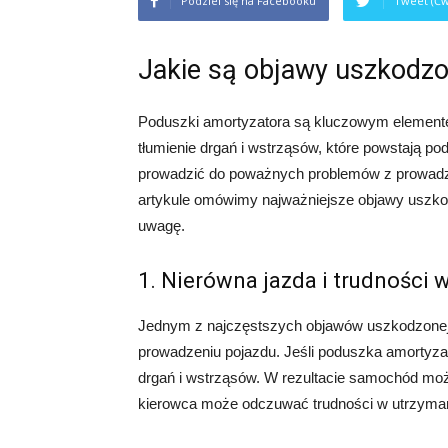
Podziel się na Facebooku
Tweet (Ćw
Jakie są objawy uszkodzo
Poduszki amortyzatora są kluczowym element
tłumienie drgań i wstrząsów, które powstają 
prowadzić do poważnych problemów z prowadz
artykule omówimy najważniejsze objawy uszkod
uwagę.
1. Nierówna jazda i trudności
Jednym z najczęstszych objawów uszkodzonej p
prowadzeniu pojazdu. Jeśli poduszka amortyzato
drgań i wstrząsów. W rezultacie samochód może
kierowca może odczuwać trudności w utrzymani