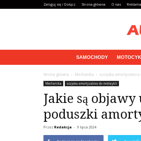
Zaloguj się / Dołącz
Strona główna
O nas
Reklam
SAMOCHODY
MOTOCYK
Strona główna
Mechanika
Łożyska amortyzatora 
Mechanika
Łożyska amortyzatora do motocykli
Jakie są objawy
poduszki amort
Przez
Redakcja
-
9 lipca 2024