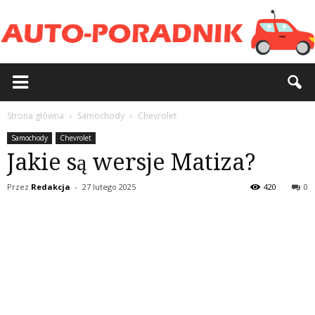
Strona główna
Samochody
Chevrolet
Samochody
Chevrolet
Jakie są wersje Matiza?
Przez
Redakcja
-
27 lutego 2025
420
0