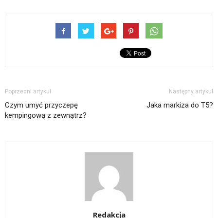
Poprzedni artykuł
Następny artykuł
Czym umyć przyczepę
Jaka markiza do T5?
kempingową z zewnątrz?
Redakcja