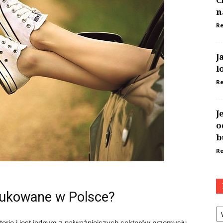
C
n
Re
J
l
Re
J
o
b
Re
dukowane w Polsce?
Ka
rię i jest jednym z najważniejszych sektorów przemysłu.