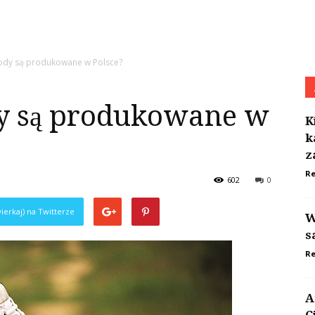
ody są produkowane w Polsce?
y są produkowane w
K
k
z
Re
602
0
ierkaj) na Twitterze
W
s
Re
A