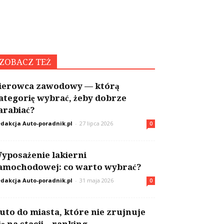
ZOBACZ TEŻ
ierowca zawodowy — którą
ategorię wybrać, żeby dobrze
arabiać?
dakcja Auto-poradnik.pl
-
27 lipca 2026
0
yposażenie lakierni
amochodowej: co warto wybrać?
dakcja Auto-poradnik.pl
-
31 maja 2026
0
uto do miasta, które nie zrujnuje