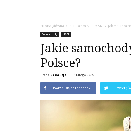
Strona główna
Samochody
MAN
Jakie samoch
Samochody
MAN
Jakie samochod
Polsce?
Przez
Redakcja
-
14 lutego 2025
Podziel się na Facebooku
Tweet (Ćw