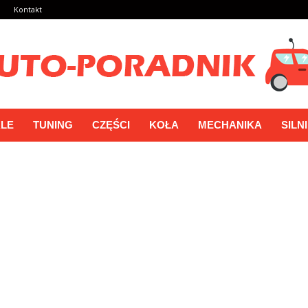
a
Kontakt
LE
TUNING
CZĘŚCI
KOŁA
MECHANIKA
SILN