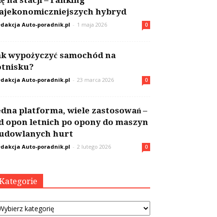
ię na stacji – ranking
ajekonomiczniejszych hybryd
dakcja Auto-poradnik.pl
-
1 maja 2026
0
ak wypożyczyć samochód na
otnisku?
dakcja Auto-poradnik.pl
-
23 marca 2026
0
edna platforma, wiele zastosowań –
d opon letnich po opony do maszyn
udowlanych hurt
dakcja Auto-poradnik.pl
-
2 lutego 2026
0
Kategorie
tegorie