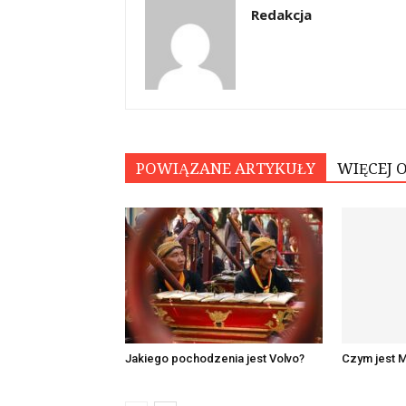
Redakcja
POWIĄZANE ARTYKUŁY
WIĘCEJ 
Jakiego pochodzenia jest Volvo?
Czym jest 