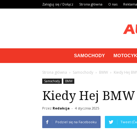
Zaloguj się / Dołącz
Strona główna
O nas
Reklam
SAMOCHODY
MOTOCYK
Strona główna
Samochody
BMW
Kiedy Hej BM
Samochody
BMW
Kiedy Hej BMW 
Przez
Redakcja
-
4 stycznia 2025
Podziel się na Facebooku
Tweet (Ćw