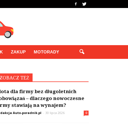
IK
ZAKUP
MOTORADY
ZOBACZ TEŻ
lota dla firmy bez długoletnich
obowiązań – dlaczego nowoczesne
irmy stawiają na wynajem?
dakcja Auto-poradnik.pl
-
30 lipca 2026
0