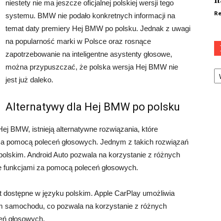
n
niestety nie ma jeszcze oficjalnej polskiej wersji tego
Re
systemu. BMW nie podało konkretnych informacji na
temat daty premiery Hej BMW po polsku. Jednak z uwagi
na popularność marki w Polsce oraz rosnące
zapotrzebowanie na inteligentne asystenty głosowe,
można przypuszczać, że polska wersja Hej BMW nie
Ka
jest już daleko.
Alternatywy dla Hej BMW po polsku
Hej BMW, istnieją alternatywne rozwiązania, które
za pomocą poleceń głosowych. Jednym z takich rozwiązań
u polskim. Android Auto pozwala na korzystanie z różnych
ie funkcjami za pomocą poleceń głosowych.
est dostępne w języku polskim. Apple CarPlay umożliwia
m samochodu, co pozwala na korzystanie z różnych
ceń głosowych.