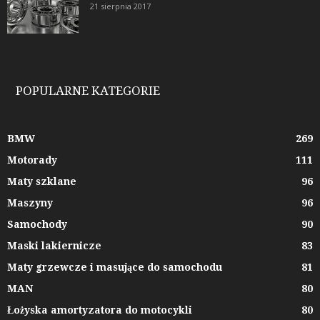
21 sierpnia 2017
POPULARNE KATEGORIE
BMW
269
Motorady
111
Maty szklane
96
Maszyny
96
Samochody
90
Maski lakiernicze
83
Maty grzewcze i masujące do samochodu
81
MAN
80
Łożyska amortyzatora do motocykli
80