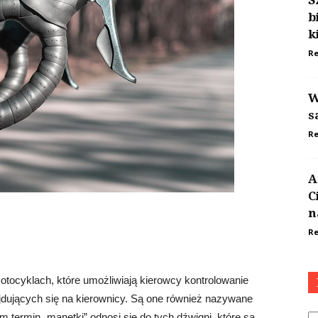
S
b
k
Re
W
s
Re
A
C
n
Re
tocyklach, które umożliwiają kierowcy kontrolowanie
dujących się na kierownicy. Są one również nazywane
Ka
termin „manetki” odnosi się do tych dźwigni, które są