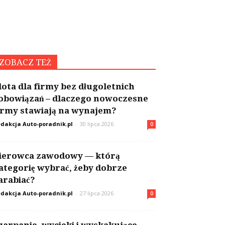
ZOBACZ TEŻ
lota dla firmy bez długoletnich
obowiązań – dlaczego nowoczesne
irmy stawiają na wynajem?
dakcja Auto-poradnik.pl
-
30 lipca 2026
0
ierowca zawodowy — którą
ategorię wybrać, żeby dobrze
arabiać?
dakcja Auto-poradnik.pl
-
27 lipca 2026
0