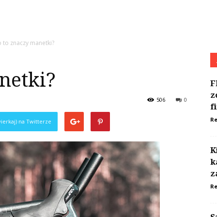
 to znaczy manetki?
netki?
F
z
506
0
f
Re
ierkaj) na Twitterze
K
k
z
Re