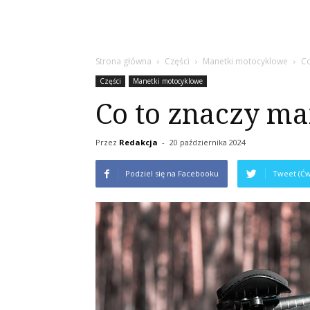
Strona główna
Części
Manetki motocyklowe
Co
Części
Manetki motocyklowe
Co to znaczy ma
Przez
Redakcja
-
20 października 2024
Podziel się na Facebooku
Tweet (Ćw