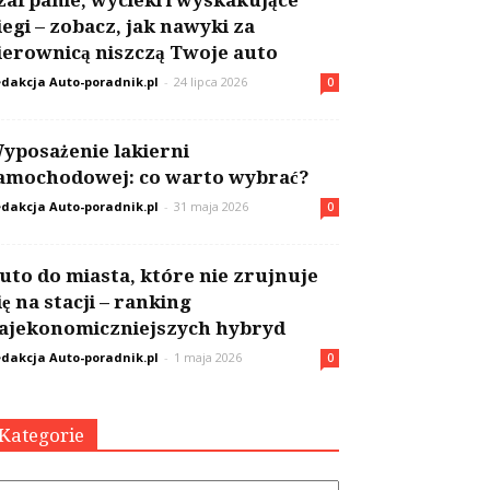
zarpanie, wycieki i wyskakujące
iegi – zobacz, jak nawyki za
ierownicą niszczą Twoje auto
dakcja Auto-poradnik.pl
-
24 lipca 2026
0
yposażenie lakierni
amochodowej: co warto wybrać?
dakcja Auto-poradnik.pl
-
31 maja 2026
0
uto do miasta, które nie zrujnuje
ię na stacji – ranking
ajekonomiczniejszych hybryd
dakcja Auto-poradnik.pl
-
1 maja 2026
0
Kategorie
tegorie