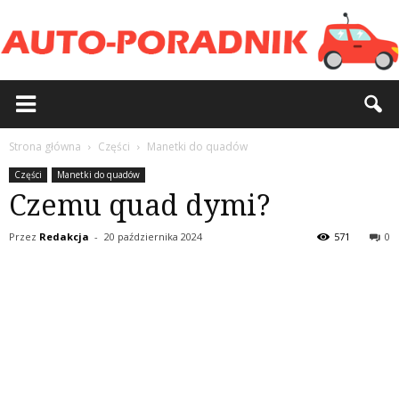
Strona główna
Części
Manetki do quadów
Części
Manetki do quadów
Czemu quad dymi?
Przez
Redakcja
-
20 października 2024
571
0