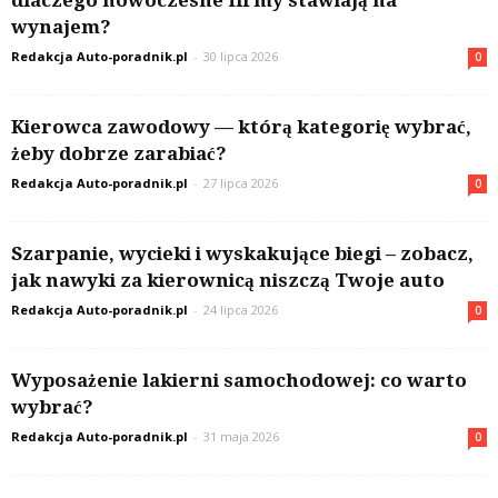
dlaczego nowoczesne firmy stawiają na
wynajem?
Redakcja Auto-poradnik.pl
-
30 lipca 2026
0
Kierowca zawodowy — którą kategorię wybrać,
żeby dobrze zarabiać?
Redakcja Auto-poradnik.pl
-
27 lipca 2026
0
Szarpanie, wycieki i wyskakujące biegi – zobacz,
jak nawyki za kierownicą niszczą Twoje auto
Redakcja Auto-poradnik.pl
-
24 lipca 2026
0
Wyposażenie lakierni samochodowej: co warto
wybrać?
Redakcja Auto-poradnik.pl
-
31 maja 2026
0