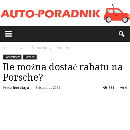
Strona główna
Samochody
Porsche
Samochody
Porsche
Ile można dostać rabatu na
Porsche?
Przez
Redakcja
-
15 listopada 2024
854
0