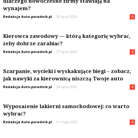
dlaczego nowoczesne firmy stawiają na
wynajem?
Redakcja Auto-poradnik.pl
-
30 lipca 2026
0
Kierowca zawodowy — którą kategorię wybrać,
żeby dobrze zarabiać?
Redakcja Auto-poradnik.pl
-
27 lipca 2026
0
Szarpanie, wycieki i wyskakujące biegi – zobacz,
jak nawyki za kierownicą niszczą Twoje auto
Redakcja Auto-poradnik.pl
-
24 lipca 2026
0
Wyposażenie lakierni samochodowej: co warto
wybrać?
Redakcja Auto-poradnik.pl
-
31 maja 2026
0