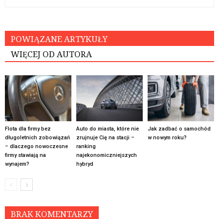
POWIĄZANE ARTYKUŁY
WIĘCEJ OD AUTORA
Flota dla firmy bez
Auto do miasta, które nie
Jak zadbać o samochód
długoletnich zobowiązań
zrujnuje Cię na stacji –
w nowym roku?
– dlaczego nowoczesne
ranking
firmy stawiają na
najekonomiczniejszych
wynajem?
hybryd
BRAK KOMENTARZY