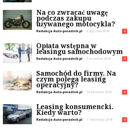
Na co zwracać uwagę
podczas zakupu
używanego motocykla?
Redakcja Auto-poradnik.pl
-
2 stycznia 2018
0
Opłata wstępna w
leasingu samochodowym
Redakcja Auto-poradnik.pl
-
3 września 2018
0
Samochód do firmy. Na
czym polega leasing
operacyjny?
Redakcja Auto-poradnik.pl
-
16 kwietnia 2018
0
Leasing konsumencki.
Kiedy warto?
Redakcja Auto-poradnik.pl
-
11 września 2018
0