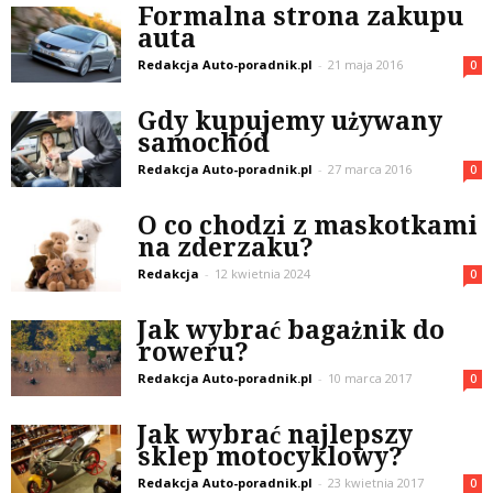
Formalna strona zakupu
auta
Redakcja Auto-poradnik.pl
-
21 maja 2016
0
Gdy kupujemy używany
samochód
Redakcja Auto-poradnik.pl
-
27 marca 2016
0
O co chodzi z maskotkami
na zderzaku?
Redakcja
-
12 kwietnia 2024
0
Jak wybrać bagażnik do
roweru?
Redakcja Auto-poradnik.pl
-
10 marca 2017
0
Jak wybrać najlepszy
sklep motocyklowy?
Redakcja Auto-poradnik.pl
-
23 kwietnia 2017
0