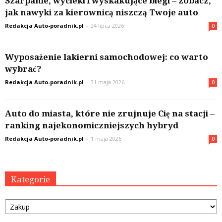
Szarpanie, wycieki i wyskakujące biegi – zobacz,
jak nawyki za kierownicą niszczą Twoje auto
Redakcja Auto-poradnik.pl
-
24 lipca 2026
0
Wyposażenie lakierni samochodowej: co warto
wybrać?
Redakcja Auto-poradnik.pl
-
31 maja 2026
0
Auto do miasta, które nie zrujnuje Cię na stacji –
ranking najekonomiczniejszych hybryd
Redakcja Auto-poradnik.pl
-
1 maja 2026
0
Kategorie
Kategorie